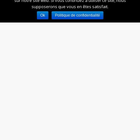
sur notre site web. Si vous continuez à utiliser ce site, nous
supposerons que vous en êtes satisfait.
Ok
Politique de confidentialité
Comment adapter la campagne
internationale qui décroche des
standards des françaises ?
|
L’AXE
D’ÉPANOUISSEMENT
En matière de beauté les vraies femmes n’ont
rien à envier aux mannequins.